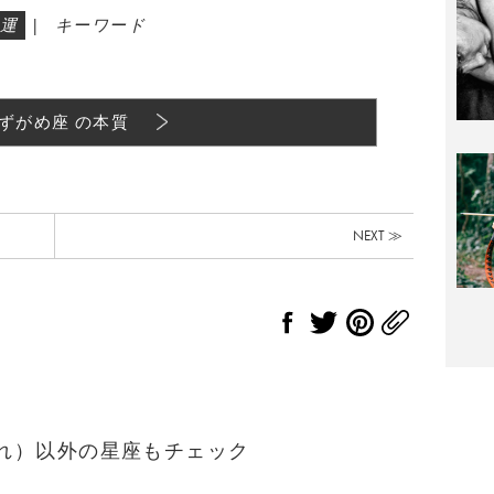
運
|
キーワード
ずがめ座 の本質
NEXT ≫
生まれ）以外の星座もチェック