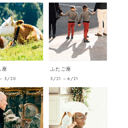
し座
ふたご座
– 5/20
5/21 – 6/21