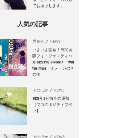
てお届けします。
人気の記事
展覧会
NEWS
いよいよ開幕！浅間国
際フォトフェスティバ
ル2026 PHOTO MIYOTA 「After
the Image｜イメージのそ
の後」
そのほか
NEWS
2026年8月前半の運勢
【マコのポジティブ占
い】
そのほか
NEWS