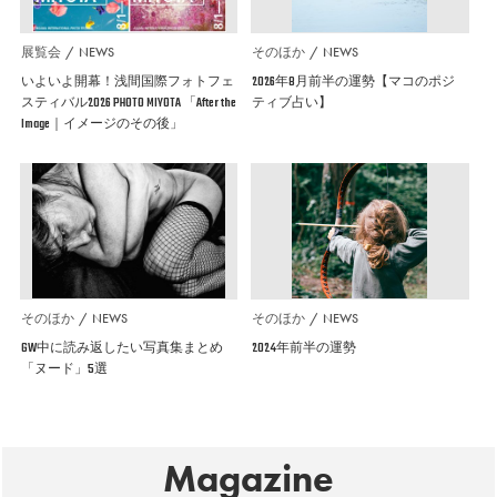
展覧会
NEWS
そのほか
NEWS
いよいよ開幕！浅間国際フォトフェ
2026年8月前半の運勢【マコのポジ
スティバル2026 PHOTO MIYOTA 「After the
ティブ占い】
Image｜イメージのその後」
そのほか
NEWS
そのほか
NEWS
GW中に読み返したい写真集まとめ
2024年前半の運勢
「ヌード」5選
Magazine