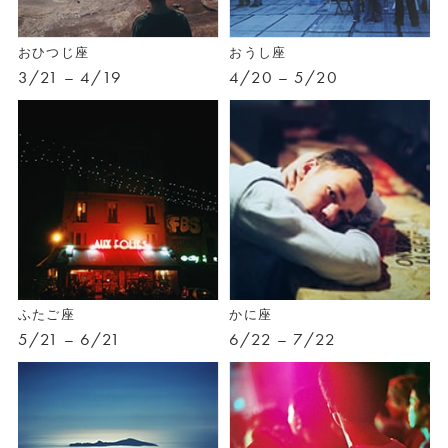
おひつじ座
おうし座
3/21 – 4/19
4/20 – 5/20
ふたご座
かに座
5/21 – 6/21
6/22 – 7/22