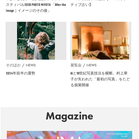
スティバル2026 PHOTO MIYOTA 「After the
ティブ占い】
Image｜イメージのその後」
そのほか
NEWS
展覧会
NEWS
2024年前半の運勢
AIと19世紀写真技法を横断。村上華
子が失われた「最初の写真」をたど
る個展開催
Magazine