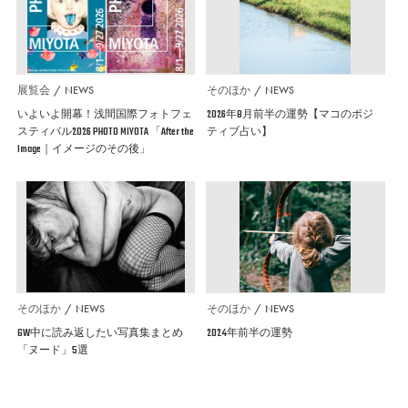
展覧会
NEWS
そのほか
NEWS
いよいよ開幕！浅間国際フォトフェ
2026年8月前半の運勢【マコのポジ
スティバル2026 PHOTO MIYOTA 「After the
ティブ占い】
Image｜イメージのその後」
そのほか
NEWS
そのほか
NEWS
GW中に読み返したい写真集まとめ
2024年前半の運勢
「ヌード」5選