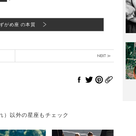
ずがめ座 の本質
NEXT ≫
生まれ）以外の星座もチェック