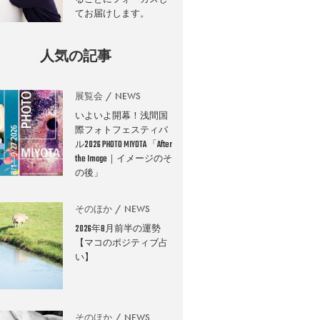
てお届けします。
人気の記事
展覧会
NEWS
いよいよ開幕！浅間国
際フォトフェスティバ
ル2026 PHOTO MIYOTA 「After
the Image｜イメージのそ
の後」
そのほか
NEWS
2026年8月前半の運勢
【マコのポジティブ占
い】
そのほか
NEWS