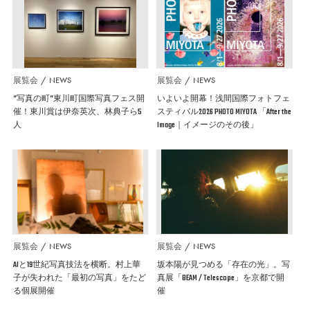
展覧会
NEWS
展覧会
NEWS
”写真の町”東川町国際写真フェス開
いよいよ開幕！浅間国際フォトフェ
催！東川賞は伊奈英次、林典子ら5
スティバル2026 PHOTO MIYOTA 「After the
人
Image｜イメージのその後」
展覧会
NEWS
展覧会
NEWS
AIと19世紀写真技法を横断。村上華
坂本陽が見つめる「存在の光」。写
子が失われた「最初の写真」をたど
真展「BEAM / Telescope」を京都で開
る個展開催
催