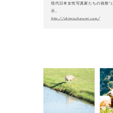
現代日本女性写真家たちの祝祭”に選出。m
示。
http://shimizuharumi.com/