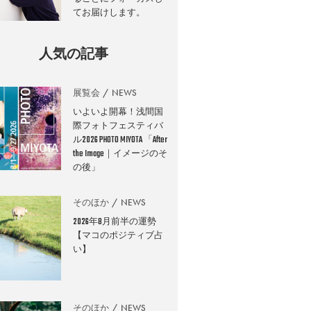
てお届けします。
人気の記事
展覧会
NEWS
いよいよ開幕！浅間国
際フォトフェスティバ
ル2026 PHOTO MIYOTA 「After
the Image｜イメージのそ
の後」
そのほか
NEWS
2026年8月前半の運勢
【マコのポジティブ占
い】
そのほか
NEWS