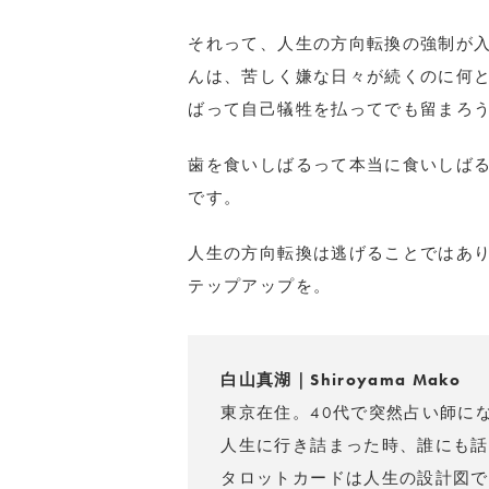
それって、人生の方向転換の強制が
んは、苦しく嫌な日々が続くのに何
ばって自己犠牲を払ってでも留まろ
歯を食いしばるって本当に食いしば
です。
人生の方向転換は逃げることではあ
テップアップを。
白山真湖｜Shiroyama Mako
東京在住。40代で突然占い師に
人生に行き詰まった時、誰にも話
タロットカードは人生の設計図で