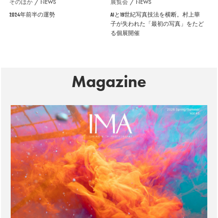
そのほか
NEWS
展覧会
NEWS
2024年前半の運勢
AIと19世紀写真技法を横断。村上華
子が失われた「最初の写真」をたど
る個展開催
Magazine