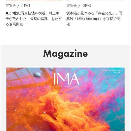
展覧会
NEWS
展覧会
NEWS
AIと19世紀写真技法を横断。村上華
坂本陽が見つめる「存在の光」。写
子が失われた「最初の写真」をたど
真展「BEAM / Telescope」を京都で開
る個展開催
催
Magazine