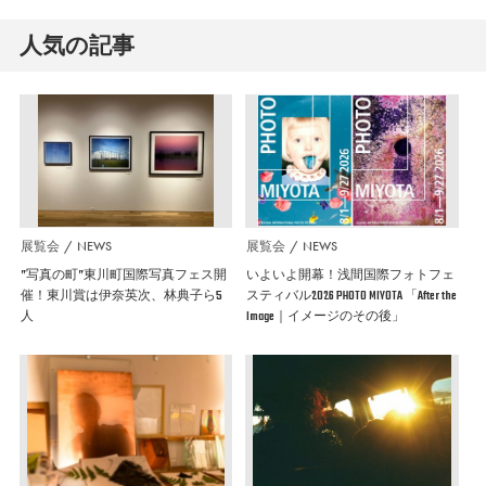
人気の記事
展覧会
NEWS
展覧会
NEWS
”写真の町”東川町国際写真フェス開
いよいよ開幕！浅間国際フォトフェ
催！東川賞は伊奈英次、林典子ら5
スティバル2026 PHOTO MIYOTA 「After the
人
Image｜イメージのその後」