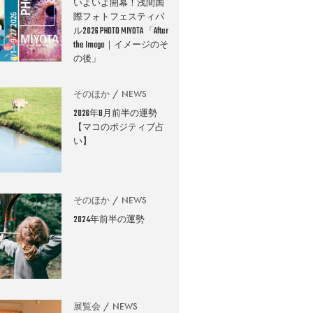
いよいよ開幕！浅間国
際フォトフェスティバ
ル2026 PHOTO MIYOTA 「After
the Image｜イメージのそ
の後」
そのほか
NEWS
2026年8月前半の運勢
【マコのポジティブ占
い】
そのほか
NEWS
2024年前半の運勢
展覧会
NEWS