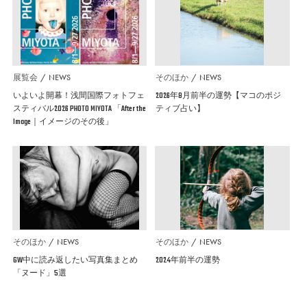
展覧会
NEWS
そのほか
NEWS
いよいよ開幕！浅間国際フォトフェ
2026年8月前半の運勢【マコのポジ
スティバル2026 PHOTO MIYOTA 「After the
ティブ占い】
Image｜イメージのその後」
そのほか
NEWS
そのほか
NEWS
GW中に読み返したい写真集まとめ
2024年前半の運勢
「ヌード」5選