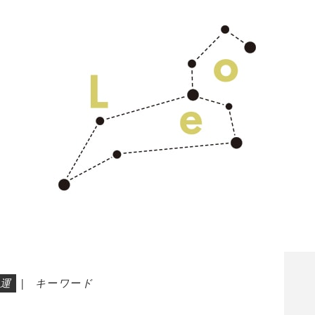
運
|
キーワード