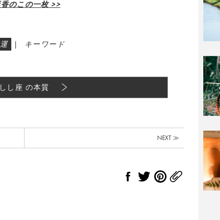
香のこの一枚 >>
運
|
キーワード
しし座 の本質
NEXT ≫