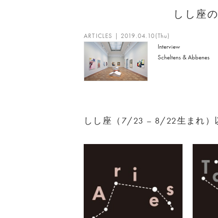
しし座
ARTICLES | 2019.04.10(Thu)
Interview
Scheltens & Abbenes
しし座（7/23 – 8/22生ま