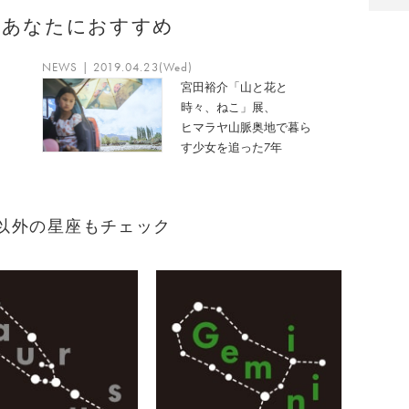
のあなたにおすすめ
NEWS | 2019.04.23(Wed)
宮田裕介「山と花と
時々、ねこ」展、
ヒマラヤ山脈奥地で暮ら
す少女を追った7年
れ）以外の星座もチェック