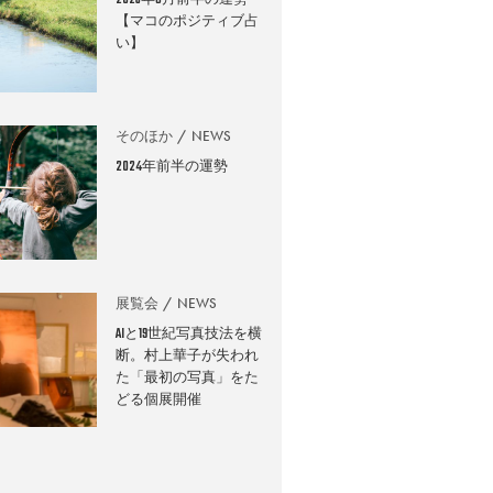
2026年8月前半の運勢
【マコのポジティブ占
い】
そのほか
NEWS
2024年前半の運勢
展覧会
NEWS
AIと19世紀写真技法を横
断。村上華子が失われ
た「最初の写真」をた
どる個展開催