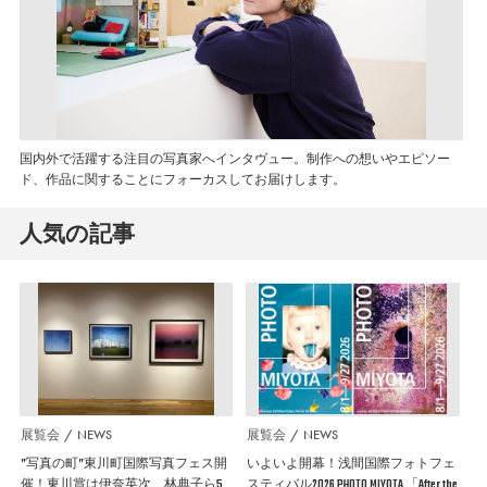
国内外で活躍する注目の写真家へインタヴュー。制作への想いやエピソー
ド、作品に関することにフォーカスしてお届けします。
人気の記事
展覧会
NEWS
展覧会
NEWS
”写真の町”東川町国際写真フェス開
いよいよ開幕！浅間国際フォトフェ
催！東川賞は伊奈英次、林典子ら5
スティバル2026 PHOTO MIYOTA 「After the