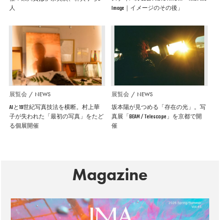
人
Image｜イメージのその後」
展覧会
NEWS
展覧会
NEWS
AIと19世紀写真技法を横断。村上華
坂本陽が見つめる「存在の光」。写
子が失われた「最初の写真」をたど
真展「BEAM / Telescope」を京都で開
る個展開催
催
Magazine