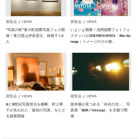
展覧会
NEWS
展覧会
NEWS
”写真の町”東川町国際写真フェス開
いよいよ開幕！浅間国際フォトフェ
催！東川賞は伊奈英次、林典子ら5
スティバル2026 PHOTO MIYOTA 「After the
人
Image｜イメージのその後」
展覧会
NEWS
展覧会
NEWS
AIと19世紀写真技法を横断。村上華
坂本陽が見つめる「存在の光」。写
子が失われた「最初の写真」をたど
真展「BEAM / Telescope」を京都で開
る個展開催
催