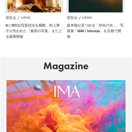
展覧会
NEWS
展覧会
NEWS
AIと19世紀写真技法を横断。村上華
坂本陽が見つめる「存在の光」。写
子が失われた「最初の写真」をたど
真展「BEAM / Telescope」を京都で開
る個展開催
催
Magazine