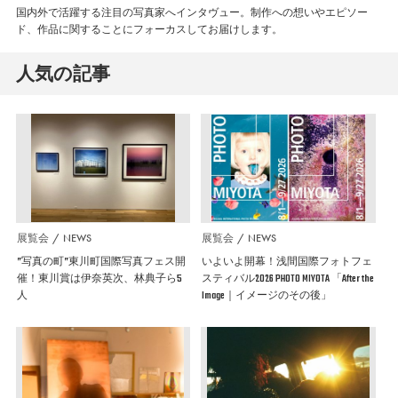
国内外で活躍する注目の写真家へインタヴュー。制作への想いやエピソー
ド、作品に関することにフォーカスしてお届けします。
人気の記事
展覧会
NEWS
展覧会
NEWS
”写真の町”東川町国際写真フェス開
いよいよ開幕！浅間国際フォトフェ
催！東川賞は伊奈英次、林典子ら5
スティバル2026 PHOTO MIYOTA 「After the
人
Image｜イメージのその後」