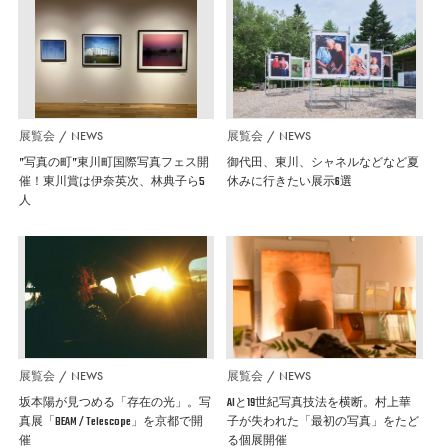
展覧会
NEWS
展覧会
NEWS
”写真の町”東川町国際写真フェス開
御代田、東川、シャネルなどなど夏
催！東川賞は伊奈英次、林典子ら5
休みに行きたい展示6選
人
展覧会
NEWS
展覧会
NEWS
坂本陽が見つめる「存在の光」。写
AIと19世紀写真技法を横断。村上華
真展「BEAM / Telescope」を京都で開
子が失われた「最初の写真」をたど
催
る個展開催