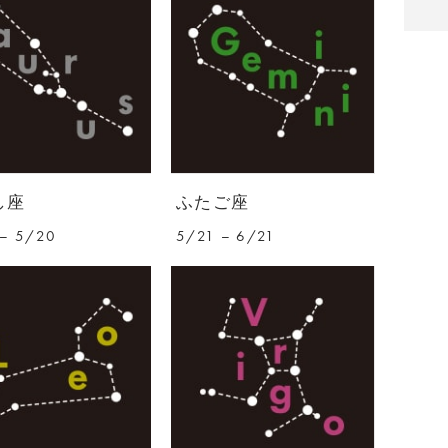
し座
ふたご座
– 5/20
5/21 – 6/21