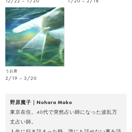
12/22 – 1/20
1/20 – 2/18
うお座
2/19 – 3/20
野原魔子｜Nohara Mako
東京在住。40代で突然占い師になった波乱万
丈占い師。
人生に行き詰まった時、誰にも話せない事を語