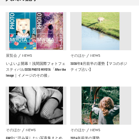
展覧会
NEWS
そのほか
NEWS
いよいよ開幕！浅間国際フォトフェ
2026年8月前半の運勢【マコのポジ
スティバル2026 PHOTO MIYOTA 「After the
ティブ占い】
Image｜イメージのその後」
そのほか
NEWS
そのほか
NEWS
GW中に読み返したい写真集まとめ
2024年前半の運勢