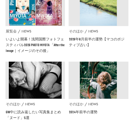
展覧会
NEWS
そのほか
NEWS
いよいよ開幕！浅間国際フォトフェ
2026年8月前半の運勢【マコのポジ
スティバル2026 PHOTO MIYOTA 「After the
ティブ占い】
Image｜イメージのその後」
そのほか
NEWS
そのほか
NEWS
GW中に読み返したい写真集まとめ
2024年前半の運勢
「ヌード」5選