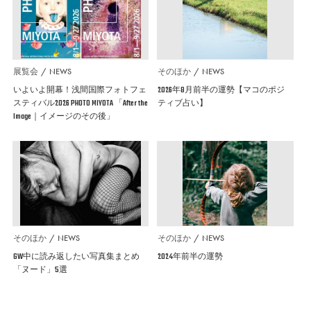
展覧会
NEWS
そのほか
NEWS
いよいよ開幕！浅間国際フォトフェ
2026年8月前半の運勢【マコのポジ
スティバル2026 PHOTO MIYOTA 「After the
ティブ占い】
Image｜イメージのその後」
そのほか
NEWS
そのほか
NEWS
GW中に読み返したい写真集まとめ
2024年前半の運勢
「ヌード」5選