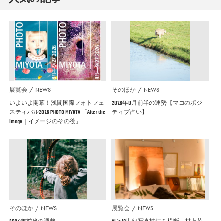
展覧会
NEWS
そのほか
NEWS
いよいよ開幕！浅間国際フォトフェ
2026年8月前半の運勢【マコのポジ
スティバル2026 PHOTO MIYOTA 「After the
ティブ占い】
Image｜イメージのその後」
そのほか
NEWS
展覧会
NEWS