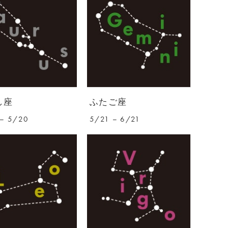
し座
ふたご座
– 5/20
5/21 – 6/21