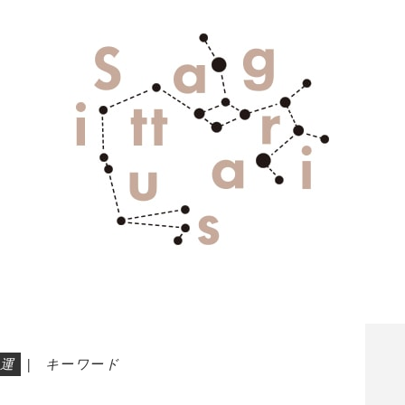
運
|
キーワード