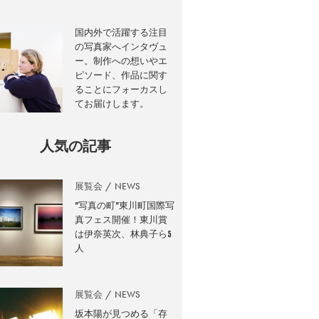
国内外で活躍する注目
の写真家へインタヴュ
ー。制作への想いやエ
ピソード、作品に関す
ることにフォーカスし
てお届けします。
人気の記事
展覧会
NEWS
”写真の町”東川町国際写
真フェス開催！東川賞
は伊奈英次、林典子ら5
人
展覧会
NEWS
坂本陽が見つめる「存