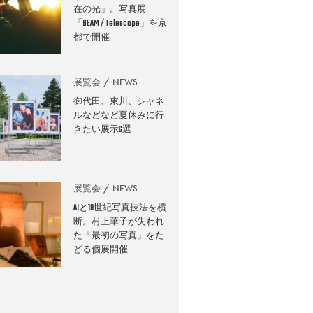
在の光」。写真展
「BEAM / Telescope」を京
都で開催
展覧会
NEWS
御代田、東川、シャネ
ルなどなど夏休みに行
きたい展示6選
展覧会
NEWS
AIと19世紀写真技法を横
断。村上華子が失われ
た「最初の写真」をた
どる個展開催