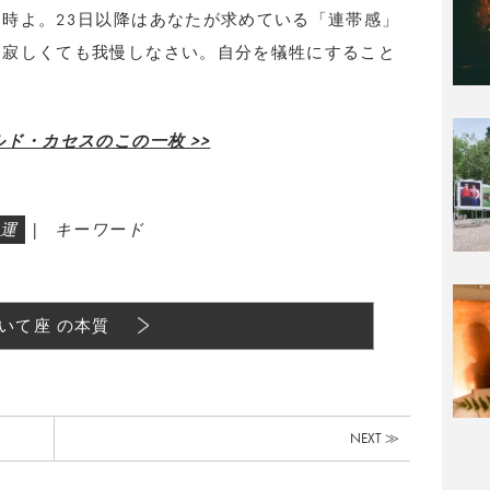
時よ。23日以降はあなたが求めている「連帯感」
し寂しくても我慢しなさい。自分を犠牲にすること
ド・カセスのこの一枚 >>
運
|
キーワード
いて座 の本質
NEXT ≫