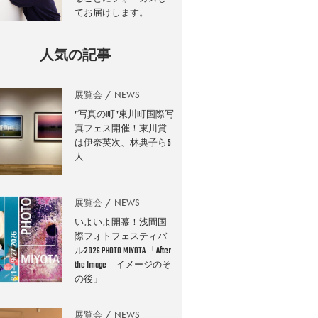
てお届けします。
人気の記事
展覧会
NEWS
”写真の町”東川町国際写
真フェス開催！東川賞
は伊奈英次、林典子ら5
人
展覧会
NEWS
いよいよ開幕！浅間国
際フォトフェスティバ
ル2026 PHOTO MIYOTA 「After
the Image｜イメージのそ
の後」
展覧会
NEWS