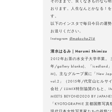
そのままで、良くなきものなら明
おります。人生なんとかなる！を
す。
以下のインスタで毎日今日の運勢
お送りください。
Instagram
@makocha216
清水はるみ｜Harumi Shimizu
2012年お茶の水女子大学卒業。 主な個
年/gallery blanka)、「icedla
M)。主なグループ展に「New Japan
vol.2」（2015年/代官山ヒ
会社 / LUMIX特別協賛のもと、
MEETS BEYOND2020 BY JAPA
「KYOTOGRAPHIE 京都国際写
現代日本女性写真家たちの祝祭”に選出。m