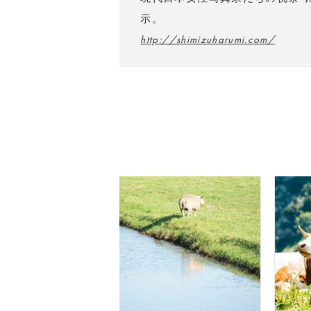
示。
http://shimizuharumi.com/