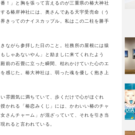
一番！」と胸を張って言えるのが三重県の椿大神社
接する椿岸神社には、奥さんである天宇受売命（う
話界きってのナイスカップル。私はこの二柱を勝手
泣きながら参拝した日のこと。社務所の屋根には猿
てもしゃあないやん」と励ましに来てくれたよう
拝殿前の石畳に立った瞬間、枯れかけていた心のエ
のを感じた。椿大神社は、弱った魂を優しく抱き上
しい雰囲気に満ちていて、歩くだけで心がほぐれ
で授かれる「椿恋みくじ」には、かわいい椿のチャ
巫女さんチャーム」が混ざっていて、それを引き当
が現れると言われている。