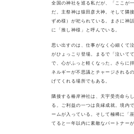
全国の神社を巡る私だが、「ここが
だ。主祭神は猿田彦大神。そして隣
ずめ様）が祀られている。まさに神
に「推し神様」と呼んでいる。
思い出すのは、仕事がなく心細くて
がひょっこり登場。まるで「泣いて
で、心がふっと軽くなった。さらに
ネルギーが不思議とチャージされる
げてくれる場所でもある。
隣接する椿岸神社は、天宇受売命ら
る。ご利益の一つは良縁成就。境内
ームが入っている。そして極稀に「
てると一年以内に素敵なパートナー