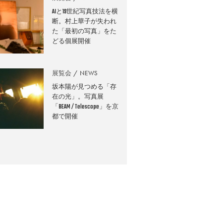
AIと19世紀写真技法を横
断。村上華子が失われ
た「最初の写真」をた
どる個展開催
展覧会
NEWS
坂本陽が見つめる「存
在の光」。写真展
「BEAM / Telescope」を京
都で開催