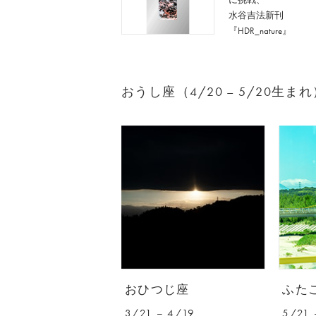
水谷吉法新刊
『HDR_nature』
おうし座（4/20 – 5/20生
おひつじ座
ふた
3/21 – 4/19
5/21 