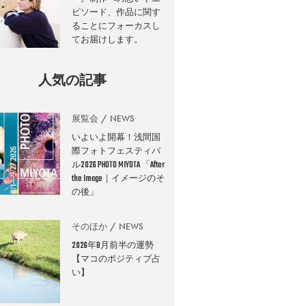
ピソード、作品に関す
ることにフォーカスし
てお届けします。
人気の記事
展覧会
NEWS
いよいよ開幕！浅間国
際フォトフェスティバ
ル2026 PHOTO MIYOTA 「After
the Image｜イメージのそ
の後」
そのほか
NEWS
2026年8月前半の運勢
【マコのポジティブ占
い】