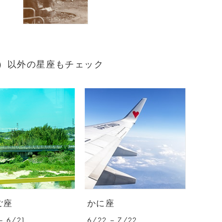
まれ）以外の星座もチェック
ご座
かに座
– 6/21
6/22 – 7/22