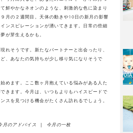
くて鮮やかなネオンのような、刺激的な色に染まり
９月の２週間目。天体の動きや10日の新月の影響
なインスピレーションが湧いてきます。日常の些細
や夢が芽生えるかも。
が現れそうです。新たなパートナーと出会ったり、
など、あなたの気持ちが少し移り気になりそうで
き始め
ます。
ここ数ヶ月抱えている悩みがある人た
ができます。今月は、いつもよりもハイスピードで
ャンスを見つける機会がたくさん訪れるでしょう。
今月のアドバイス
|
今月の一枚