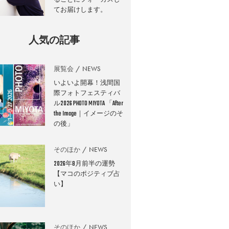
てお届けします。
人気の記事
展覧会
NEWS
いよいよ開幕！浅間国
際フォトフェスティバ
ル2026 PHOTO MIYOTA 「After
the Image｜イメージのそ
の後」
そのほか
NEWS
2026年8月前半の運勢
【マコのポジティブ占
い】
そのほか
NEWS