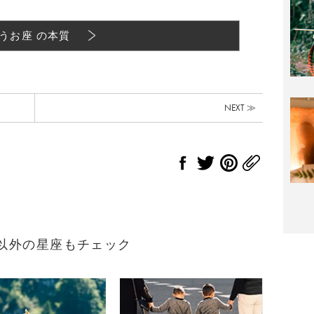
うお座 の本質
NEXT ≫
れ）以外の星座もチェック