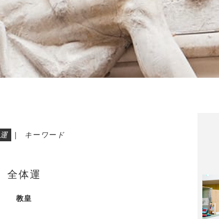
運
|
キーワード
全体運
教皇