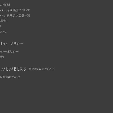
るご質問
IMA』定期購読について
IMA』取り扱い店舗一覧
体資料
報
合わせ
cies
ポリシー
バシーポリシー
規約
 MEMBERS
会員特典について
EMBERSについて