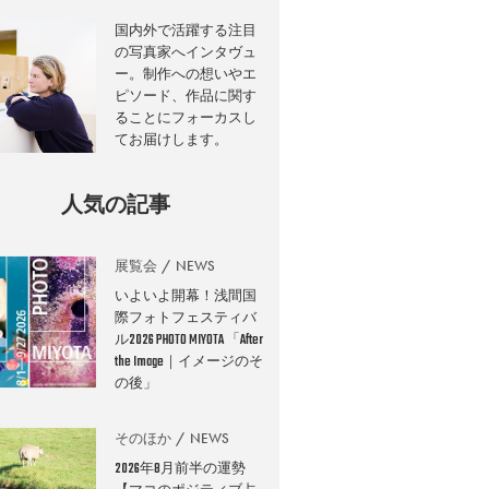
国内外で活躍する注目
の写真家へインタヴュ
ー。制作への想いやエ
ピソード、作品に関す
ることにフォーカスし
てお届けします。
人気の記事
展覧会
NEWS
いよいよ開幕！浅間国
際フォトフェスティバ
ル2026 PHOTO MIYOTA 「After
the Image｜イメージのそ
の後」
そのほか
NEWS
2026年8月前半の運勢