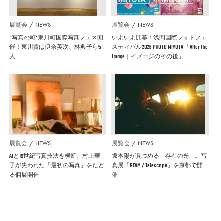
展覧会
NEWS
展覧会
NEWS
”写真の町”東川町国際写真フェス開
いよいよ開幕！浅間国際フォトフェ
催！東川賞は伊奈英次、林典子ら5
スティバル2026 PHOTO MIYOTA 「After the
人
Image｜イメージのその後」
展覧会
NEWS
展覧会
NEWS
AIと19世紀写真技法を横断。村上華
坂本陽が見つめる「存在の光」。写
子が失われた「最初の写真」をたど
真展「BEAM / Telescope」を京都で開
る個展開催
催