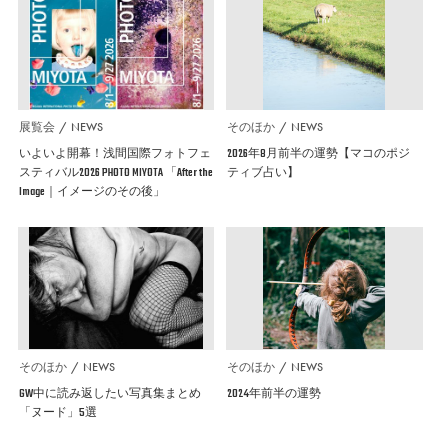
展覧会
NEWS
そのほか
NEWS
いよいよ開幕！浅間国際フォトフェ
2026年8月前半の運勢【マコのポジ
スティバル2026 PHOTO MIYOTA 「After the
ティブ占い】
Image｜イメージのその後」
そのほか
NEWS
そのほか
NEWS
GW中に読み返したい写真集まとめ
2024年前半の運勢
「ヌード」5選