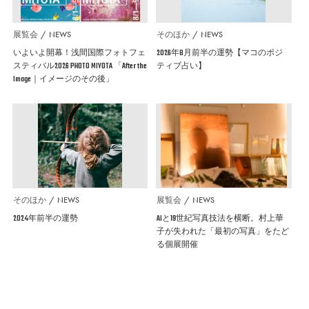
展覧会
NEWS
そのほか
NEWS
いよいよ開幕！浅間国際フォトフェ
2026年8月前半の運勢【マコのポジ
スティバル2026 PHOTO MIYOTA 「After the
ティブ占い】
Image｜イメージのその後」
そのほか
NEWS
展覧会
NEWS
2024年前半の運勢
AIと19世紀写真技法を横断。村上華
子が失われた「最初の写真」をたど
る個展開催