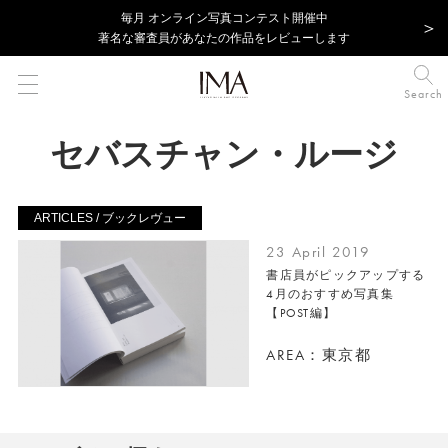
毎⽉ オンライン写真コンテスト開催中
著名な審査員があなたの作品をレビューします
Search
セバスチャン・ルージ
ARTICLES / ブックレヴュー
23 April 2019
書店員がピックアップする
4月のおすすめ写真集
【POST編】
AREA：東京都