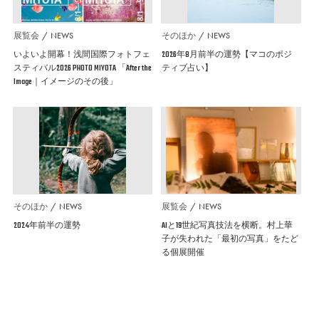
展覧会
NEWS
そのほか
NEWS
いよいよ開幕！浅間国際フォトフェ
2026年8月前半の運勢【マコのポジ
スティバル2026 PHOTO MIYOTA 「After the
ティブ占い】
Image｜イメージのその後」
そのほか
NEWS
展覧会
NEWS
2024年前半の運勢
AIと19世紀写真技法を横断。村上華
子が失われた「最初の写真」をたど
る個展開催