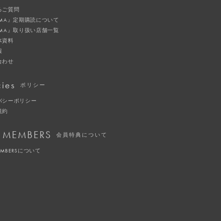
るご質問
IMA』定期購読について
IMA』取り扱い店舗一覧
体資料
報
合わせ
cies
ポリシー
バシーポリシー
規約
 MEMBERS
会員特典について
EMBERSについて