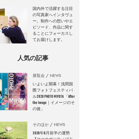
国内外で活躍する注目
の写真家へインタヴュ
ー。制作への想いやエ
ピソード、作品に関す
ることにフォーカスし
てお届けします。
人気の記事
展覧会
NEWS
いよいよ開幕！浅間国
際フォトフェスティバ
ル2026 PHOTO MIYOTA 「After
the Image｜イメージのそ
の後」
そのほか
NEWS
2026年8月前半の運勢