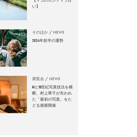
【マコのポジティブ占
い】
そのほか
NEWS
2024年前半の運勢
展覧会
NEWS
AIと19世紀写真技法を横
断。村上華子が失われ
た「最初の写真」をた
どる個展開催