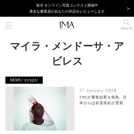
毎⽉ オンライン写真コンテスト開催中
著名な審査員があなたの作品をレビューします
Search
マイラ・メンドーサ・ア
ビレス
NEWS / そのほか
11 January 2018
TIPCが審査結果を発表、日
本からは岩波友紀が受賞