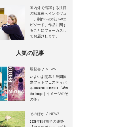
国内外で活躍する注目
の写真家へインタヴュ
ー。制作への想いやエ
ピソード、作品に関す
ることにフォーカスし
てお届けします。
人気の記事
展覧会
NEWS
いよいよ開幕！浅間国
際フォトフェスティバ
ル2026 PHOTO MIYOTA 「After
the Image｜イメージのそ
の後」
そのほか
NEWS
2026年8月前半の運勢