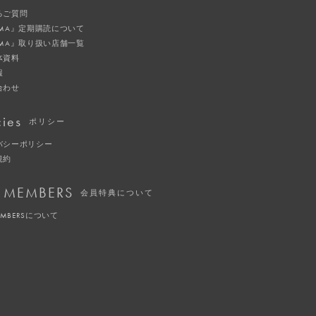
るご質問
IMA』定期購読について
IMA』取り扱い店舗一覧
体資料
報
合わせ
cies
ポリシー
バシーポリシー
規約
 MEMBERS
会員特典について
EMBERSについて