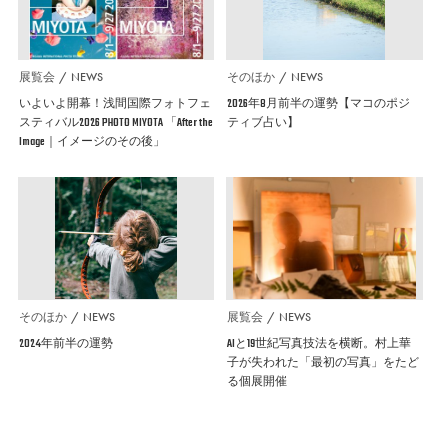
展覧会
NEWS
そのほか
NEWS
いよいよ開幕！浅間国際フォトフェ
2026年8月前半の運勢【マコのポジ
スティバル2026 PHOTO MIYOTA 「After the
ティブ占い】
Image｜イメージのその後」
そのほか
NEWS
展覧会
NEWS
2024年前半の運勢
AIと19世紀写真技法を横断。村上華
子が失われた「最初の写真」をたど
る個展開催