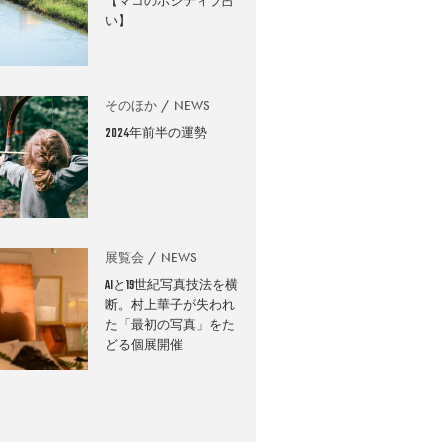
【マコのポジティブ占
い】
そのほか
NEWS
2024年前半の運勢
展覧会
NEWS
AIと19世紀写真技法を横
断。村上華子が失われ
た「最初の写真」をた
どる個展開催