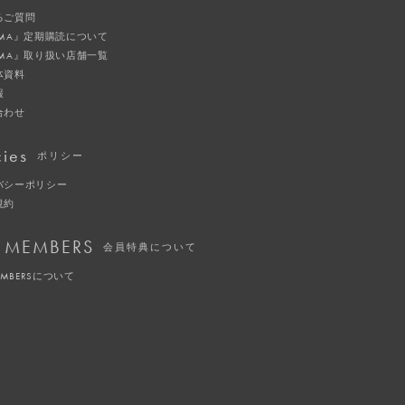
るご質問
IMA』定期購読について
IMA』取り扱い店舗一覧
体資料
報
合わせ
cies
ポリシー
バシーポリシー
規約
 MEMBERS
会員特典について
EMBERSについて