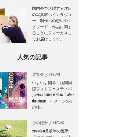
国内外で活躍する注目
の写真家へインタヴュ
ー。制作への想いやエ
ピソード、作品に関す
ることにフォーカスし
てお届けします。
人気の記事
展覧会
NEWS
いよいよ開幕！浅間国
際フォトフェスティバ
ル2026 PHOTO MIYOTA 「After
the Image｜イメージのそ
の後」
そのほか
NEWS
2026年8月前半の運勢