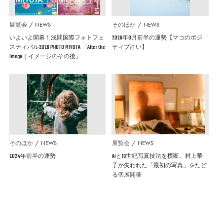
展覧会
NEWS
そのほか
NEWS
いよいよ開幕！浅間国際フォトフェ
2026年8月前半の運勢【マコのポジ
スティバル2026 PHOTO MIYOTA 「After the
ティブ占い】
Image｜イメージのその後」
そのほか
NEWS
展覧会
NEWS
2024年前半の運勢
AIと19世紀写真技法を横断。村上華
子が失われた「最初の写真」をたど
る個展開催