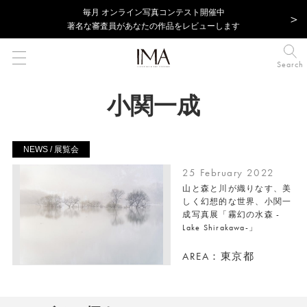
毎⽉ オンライン写真コンテスト開催中
著名な審査員があなたの作品をレビューします
Search
小関一成
NEWS / 展覧会
25 February 2022
山と森と川が織りなす、美
しく幻想的な世界、小関一
成写真展「霧幻の水森 -
Lake Shirakawa-」
AREA：東京都