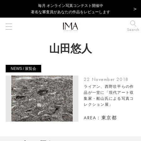
毎⽉ オンライン写真コンテスト開催中
著名な審査員があなたの作品をレビューします
Search
山田悠人
NEWS / 展覧会
22 November 2018
ライアン、西野壮平らの作
品が一堂に「現代アート収
集家・船山氏による写真コ
レクション展」
AREA：東京都