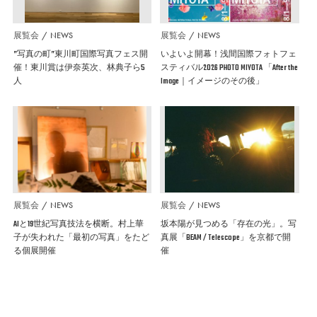
展覧会
NEWS
展覧会
NEWS
”写真の町”東川町国際写真フェス開
いよいよ開幕！浅間国際フォトフェ
催！東川賞は伊奈英次、林典子ら5
スティバル2026 PHOTO MIYOTA 「After the
人
Image｜イメージのその後」
展覧会
NEWS
展覧会
NEWS
AIと19世紀写真技法を横断。村上華
坂本陽が見つめる「存在の光」。写
子が失われた「最初の写真」をたど
真展「BEAM / Telescope」を京都で開
る個展開催
催