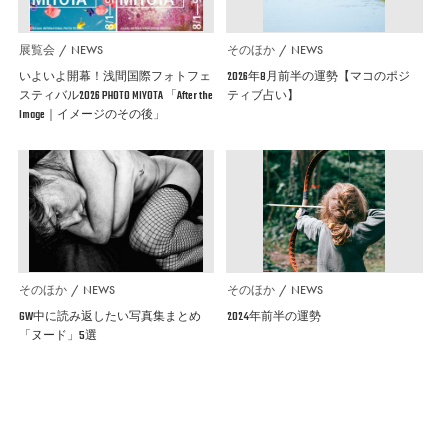
展覧会
NEWS
そのほか
NEWS
いよいよ開幕！浅間国際フォトフェ
2026年8月前半の運勢【マコのポジ
スティバル2026 PHOTO MIYOTA 「After the
ティブ占い】
Image｜イメージのその後」
そのほか
NEWS
そのほか
NEWS
GW中に読み返したい写真集まとめ
2024年前半の運勢
「ヌード」5選