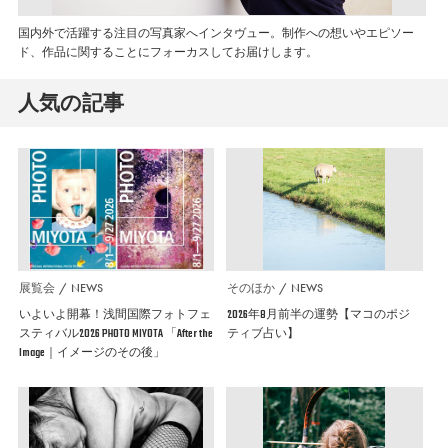
国内外で活躍する注目の写真家へインタヴュー。制作への想いやエピソー
ド、作品に関することにフォーカスしてお届けします。
人気の記事
展覧会
NEWS
そのほか
NEWS
いよいよ開幕！浅間国際フォトフェ
2026年8月前半の運勢【マコのポジ
スティバル2026 PHOTO MIYOTA 「After the
ティブ占い】
Image｜イメージのその後」