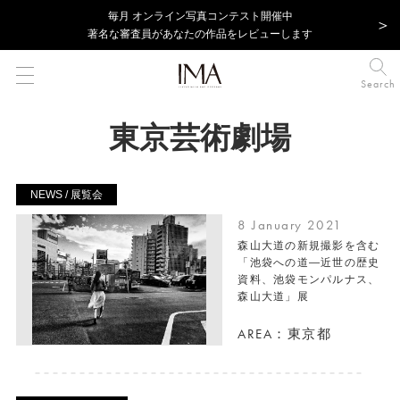
毎⽉ オンライン写真コンテスト開催中
著名な審査員があなたの作品をレビューします
Search
東京芸術劇場
NEWS / 展覧会
8 January 2021
森山大道の新規撮影を含む
「池袋への道―近世の歴史
資料、池袋モンパルナス、
森山大道」展
AREA：東京都