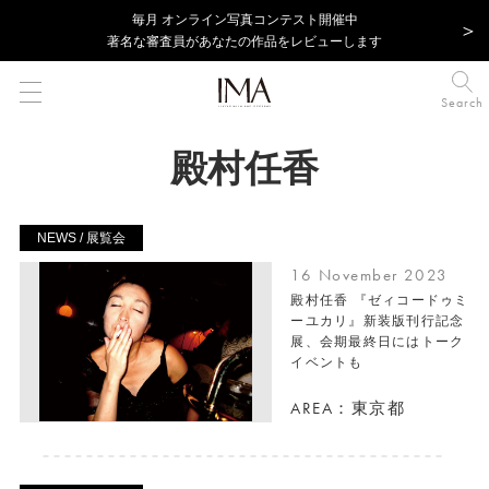
毎⽉ オンライン写真コンテスト開催中
著名な審査員があなたの作品をレビューします
Search
殿村任香
NEWS / 展覧会
16 November 2023
殿村任香 『ゼィコードゥミ
ーユカリ』新装版刊行記念
展、会期最終日にはトーク
イベントも
AREA：東京都