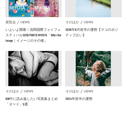
展覧会
NEWS
そのほか
NEWS
いよいよ開幕！浅間国際フォトフェ
2026年8月前半の運勢【マコのポジ
スティバル2026 PHOTO MIYOTA 「After the
ティブ占い】
Image｜イメージのその後」
そのほか
NEWS
そのほか
NEWS
GW中に読み返したい写真集まとめ
2024年前半の運勢
「ヌード」5選