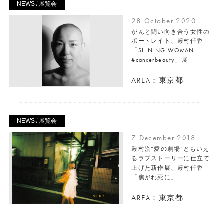
NEWS / 展覧会
28 October 2020
がんと闘い向き合う女性の
ポートレイト、殿村任香
「SHINING WOMAN
#cancerbeauty」展
AREA：東京都
NEWS / 展覧会
7 December 2018
殿村流“愛の劇場”ともいえ
るラブストーリーに仕立て
上げた新作展、殿村任香
「焦がれ死に」
AREA：東京都