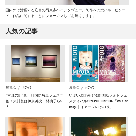
国内外で活躍する注目の写真家へインタヴュー。制作への想いやエピソー
ド、作品に関することにフォーカスしてお届けします。
人気の記事
展覧会
NEWS
展覧会
NEWS
”写真の町”東川町国際写真フェス開
いよいよ開幕！浅間国際フォトフェ
催！東川賞は伊奈英次、林典子ら5
スティバル2026 PHOTO MIYOTA 「After the
人
Image｜イメージのその後」