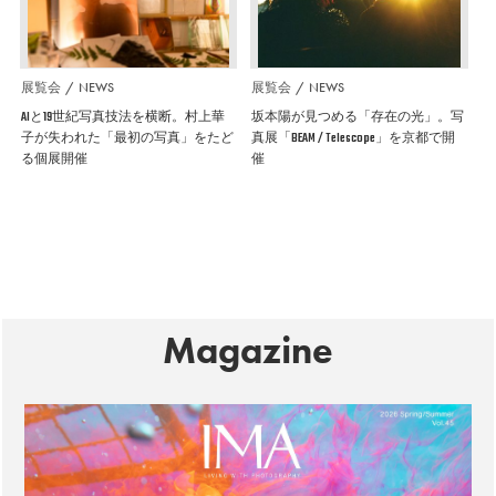
展覧会
NEWS
展覧会
NEWS
AIと19世紀写真技法を横断。村上華
坂本陽が見つめる「存在の光」。写
子が失われた「最初の写真」をたど
真展「BEAM / Telescope」を京都で開
る個展開催
催
Magazine