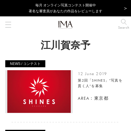
毎⽉ オンライン写真コンテスト開催中
著名な審査員があなたの作品をレビューします
Search
江川賀奈予
NEWS / コンテスト
12 June 2019
第2回「SHINES」“写真を
貫く人”を募集
AREA：東京都