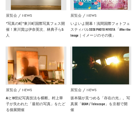
展覧会
NEWS
展覧会
NEWS
”写真の町”東川町国際写真フェス開
いよいよ開幕！浅間国際フォトフェ
催！東川賞は伊奈英次、林典子ら5
スティバル2026 PHOTO MIYOTA 「After the
人
Image｜イメージのその後」
展覧会
NEWS
展覧会
NEWS
AIと19世紀写真技法を横断。村上華
坂本陽が見つめる「存在の光」。写
子が失われた「最初の写真」をたど
真展「BEAM / Telescope」を京都で開
る個展開催
催