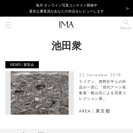
毎⽉ オンライン写真コンテスト開催中
著名な審査員があなたの作品をレビューします
Search
池田衆
NEWS / 展覧会
22 November 2018
ライアン、西野壮平らの作
品が一堂に「現代アート収
集家・船山氏による写真コ
レクション展」
AREA：東京都