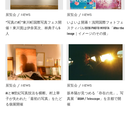
展覧会
NEWS
展覧会
NEWS
”写真の町”東川町国際写真フェス開
いよいよ開幕！浅間国際フォトフェ
催！東川賞は伊奈英次、林典子ら5
スティバル2026 PHOTO MIYOTA 「After the
人
Image｜イメージのその後」
展覧会
NEWS
展覧会
NEWS
AIと19世紀写真技法を横断。村上華
坂本陽が見つめる「存在の光」。写
子が失われた「最初の写真」をたど
真展「BEAM / Telescope」を京都で開
る個展開催
催