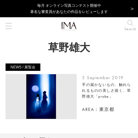
毎⽉ オンライン写真コンテスト開催中
著名な審査員があなたの作品をレビューします
Search
草野雄大
NEWS / 展覧会
5 September 2019
手の届かないもの、触れら
れるものの美しさ描く、草
野雄大「probe」
AREA：東京都