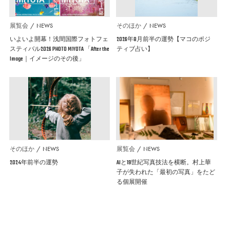
展覧会
NEWS
そのほか
NEWS
いよいよ開幕！浅間国際フォトフェ
2026年8月前半の運勢【マコのポジ
スティバル2026 PHOTO MIYOTA 「After the
ティブ占い】
Image｜イメージのその後」
そのほか
NEWS
展覧会
NEWS
2024年前半の運勢
AIと19世紀写真技法を横断。村上華
子が失われた「最初の写真」をたど
る個展開催