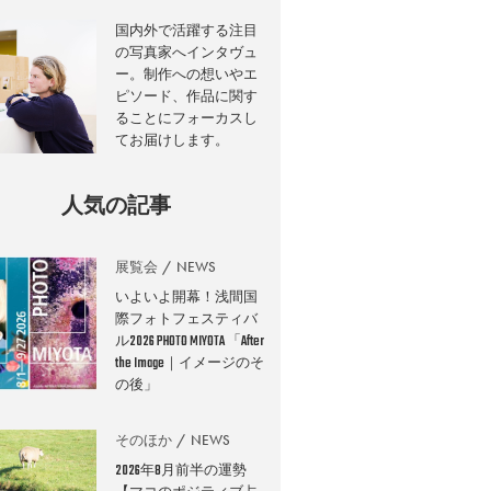
国内外で活躍する注目
の写真家へインタヴュ
ー。制作への想いやエ
ピソード、作品に関す
ることにフォーカスし
てお届けします。
人気の記事
展覧会
NEWS
いよいよ開幕！浅間国
際フォトフェスティバ
ル2026 PHOTO MIYOTA 「After
the Image｜イメージのそ
の後」
そのほか
NEWS
2026年8月前半の運勢