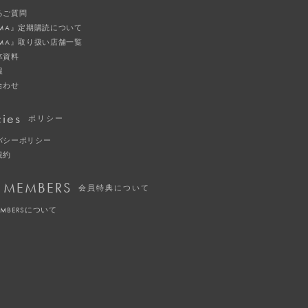
るご質問
IMA』定期購読について
IMA』取り扱い店舗一覧
体資料
報
合わせ
cies
ポリシー
バシーポリシー
規約
 MEMBERS
会員特典について
EMBERSについて