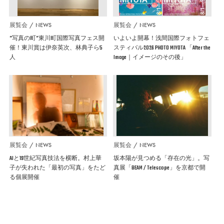
展覧会
NEWS
展覧会
NEWS
”写真の町”東川町国際写真フェス開
いよいよ開幕！浅間国際フォトフェ
催！東川賞は伊奈英次、林典子ら5
スティバル2026 PHOTO MIYOTA 「After the
人
Image｜イメージのその後」
展覧会
NEWS
展覧会
NEWS
AIと19世紀写真技法を横断。村上華
坂本陽が見つめる「存在の光」。写
子が失われた「最初の写真」をたど
真展「BEAM / Telescope」を京都で開
る個展開催
催