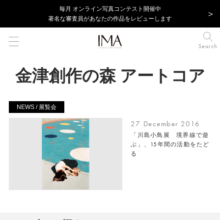
毎⽉ オンライン写真コンテスト開催中
著名な審査員があなたの作品をレビューします
Search
金津創作の森 アートコア
NEWS / 展覧会
27 December 2016
「川島小鳥展 境界線で遊
ぶ」、15年間の活動をたど
る