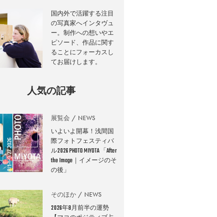
国内外で活躍する注目
の写真家へインタヴュ
ー。制作への想いやエ
ピソード、作品に関す
ることにフォーカスし
てお届けします。
人気の記事
展覧会
NEWS
いよいよ開幕！浅間国
際フォトフェスティバ
ル2026 PHOTO MIYOTA 「After
the Image｜イメージのそ
の後」
そのほか
NEWS
2026年8月前半の運勢