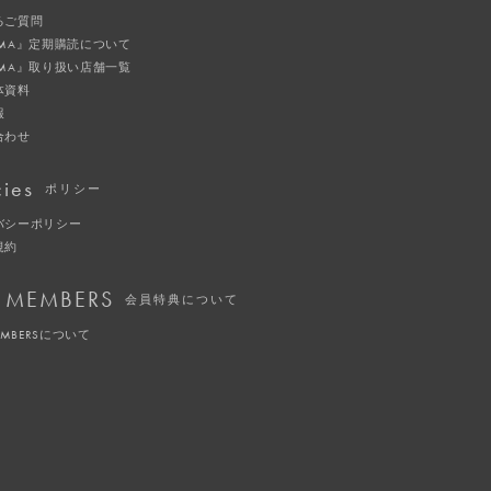
るご質問
IMA』定期購読について
IMA』取り扱い店舗一覧
体資料
報
合わせ
cies
ポリシー
バシーポリシー
規約
 MEMBERS
会員特典について
EMBERSについて