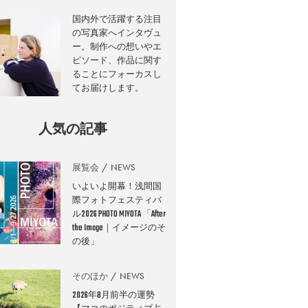
国内外で活躍する注目
の写真家へインタヴュ
ー。制作への想いやエ
ピソード、作品に関す
ることにフォーカスし
てお届けします。
人気の記事
展覧会
NEWS
いよいよ開幕！浅間国
際フォトフェスティバ
ル2026 PHOTO MIYOTA 「After
the Image｜イメージのそ
の後」
そのほか
NEWS
2026年8月前半の運勢