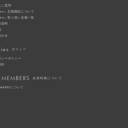
るご質問
IMA』定期購読について
IMA』取り扱い店舗一覧
体資料
報
合わせ
cies
ポリシー
バシーポリシー
規約
 MEMBERS
会員特典について
EMBERSについて