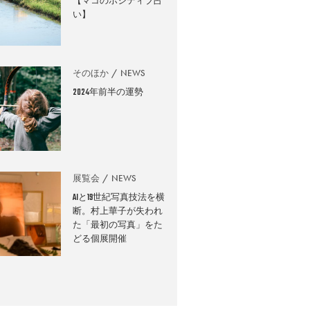
【マコのポジティブ占
い】
そのほか
NEWS
2024年前半の運勢
展覧会
NEWS
AIと19世紀写真技法を横
断。村上華子が失われ
た「最初の写真」をた
どる個展開催