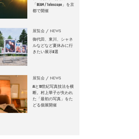
「BEAM / Telescope」を京
都で開催
展覧会
NEWS
御代田、東川、シャネ
ルなどなど夏休みに行
きたい展示6選
展覧会
NEWS
AIと19世紀写真技法を横
断。村上華子が失われ
た「最初の写真」をた
どる個展開催