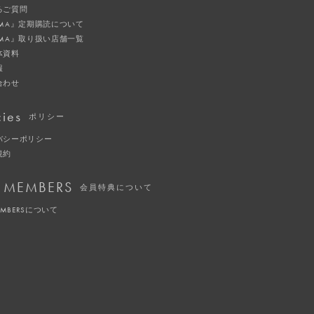
るご質問
IMA』定期購読について
IMA』取り扱い店舗一覧
体資料
報
合わせ
cies
ポリシー
バシーポリシー
規約
 MEMBERS
会員特典について
EMBERSについて