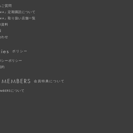
るご質問
IMA』定期購読について
IMA』取り扱い店舗一覧
体資料
報
合わせ
cies
ポリシー
バシーポリシー
規約
 MEMBERS
会員特典について
EMBERSについて