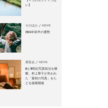
【マコのポジティブ占
い】
そのほか
NEWS
2024年前半の運勢
展覧会
NEWS
AIと19世紀写真技法を横
断。村上華子が失われ
た「最初の写真」をた
どる個展開催