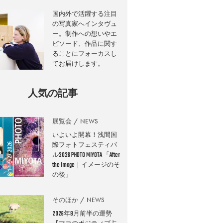
国内外で活躍する注目
の写真家へインタヴュ
ー。制作への想いやエ
ピソード、作品に関す
ることにフォーカスし
てお届けします。
人気の記事
展覧会
NEWS
いよいよ開幕！浅間国
際フォトフェスティバ
ル2026 PHOTO MIYOTA 「After
the Image｜イメージのそ
の後」
そのほか
NEWS
2026年8月前半の運勢